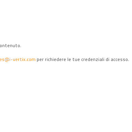
r
About us
Risorse
Supporto
contenuto.
les@i-vertix.com
per richiedere le tue credenziali di accesso.