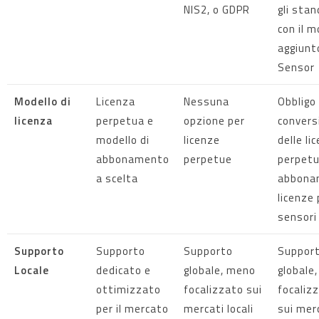
NIS2, o GDPR
gli sta
con il 
aggiunt
Sensor
Modello di
Licenza
Nessuna
Obbligo 
licenza
perpetua e
opzione per
convers
modello di
licenze
delle li
abbonamento
perpetue
perpetu
a scelta
abbona
licenze 
sensori
Supporto
Supporto
Supporto
Suppor
Locale
dedicato e
globale, meno
globale
ottimizzato
focalizzato sui
focaliz
per il mercato
mercati locali
sui mer