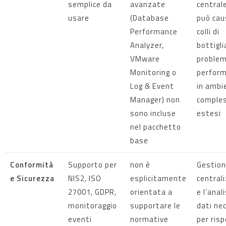
semplice da
avanzate
centrale
usare
(Database
può cau
Performance
colli di
Analyzer,
bottigli
VMware
problem
Monitoring o
perfor
Log & Event
in ambi
Manager) non
comples
sono incluse
estesi
nel pacchetto
base
Conformità
Supporto per
non è
Gestio
e Sicurezza
NIS2, ISO
esplicitamente
central
27001, GDPR,
orientata a
e l’anali
monitoraggio
supportare le
dati ne
eventi
normative
per ris