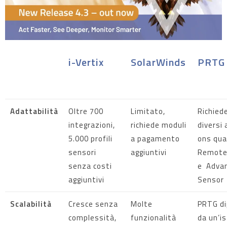
i-Vertix
SolarWinds
PRTG
Adattabilità
Oltre 700
Limitato,
Richied
integrazioni,
richiede moduli
diversi
5.000 profili
a pagamento
ons qua
sensori
aggiuntivi
Remote 
senza costi
e Adva
aggiuntivi
Sensor
Scalabilità
Cresce senza
Molte
PRTG d
complessità,
funzionalità
da un’i