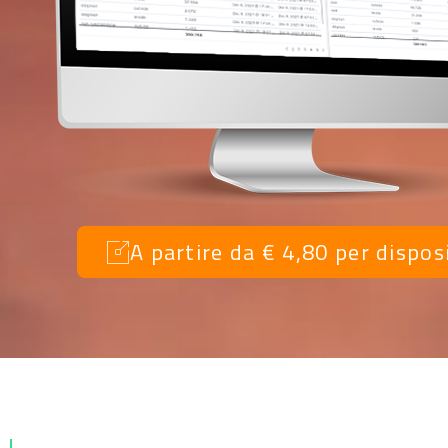
A partire da € 4,80 per dispos