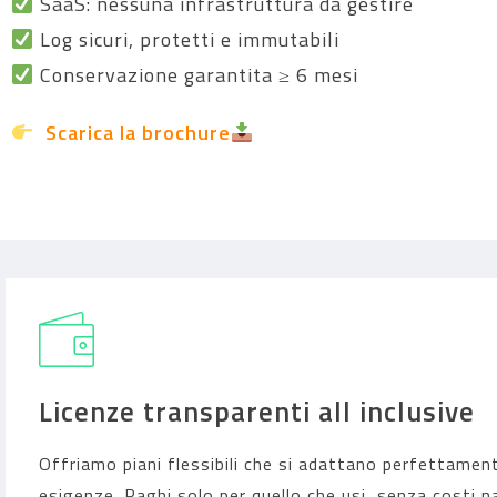
SaaS: nessuna infrastruttura da gestire
Log sicuri, protetti e immutabili
Conservazione garantita ≥ 6 mesi
Scarica la brochure
Licenze transparenti all inclusive
Offriamo piani flessibili che si adattano perfettament
esigenze. Paghi solo per quello che usi, senza costi n