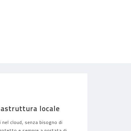
rastruttura locale
ti nel cloud, senza bisogno di
 protetto e sempre a portata di