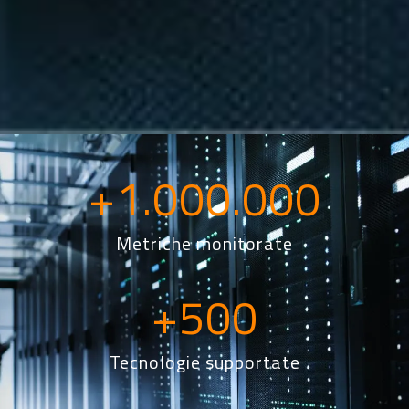
+
1.000.000
Metriche monitorate
+
500
Tecnologie supportate