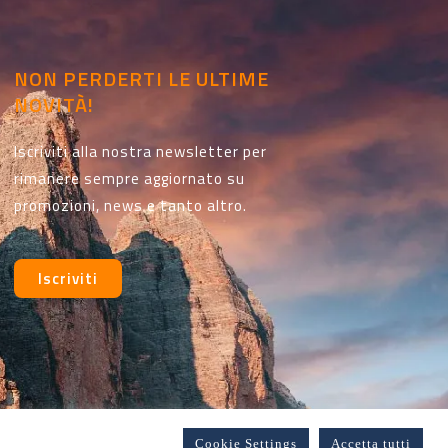
NON PERDERTI LE ULTIME
NOVITÀ!
Iscriviti alla nostra newsletter per
rimanere sempre aggiornato su
promozioni, news e tanto altro.
Iscriviti
Cookie Settings
Accetta tutti