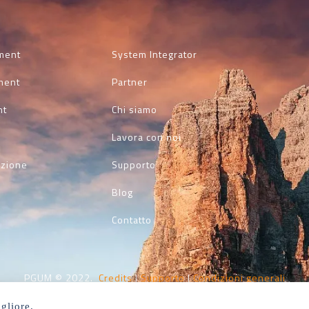
ment
System Integrator
ment
Partner
nt
Chi siamo
Lavora con noi
azione
Supporto
Blog
Contatto
PGUM © 2022.
Credits
|
Supporto
|
Condizioni generali
gliore.