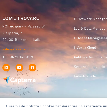
COME TROVARCI
IT Network Manage
NOITechpark – Palazzo D1
Log & Data Manage
Via Ipazia, 2
IT Asset Manageme
39100, Bolzano – Italia
i-Vertix Cloud
sales@i-vertix.com
+39 0471 1430170
Pubblica Amministr
Settore finanziario
Industria & IoT
Questo sito utilizza i cookie per garantire un'esperienza mi