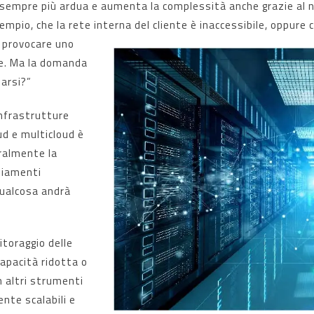
ta sempre più ardua e aumenta la complessità anche grazie al n
empio, che la rete interna del cliente è inaccessibile, oppure 
ò provocare uno
se. Ma la domanda
arsi?”
 infrastrutture
ud e multicloud è
ralmente la
biamenti
qualcosa andrà
itoraggio delle
apacità ridotta o
n altri strumenti
nte scalabili e