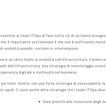
onsentire ai team ITOps di fare tutto ciò di cui hanno bisogn
iò che è importante sottolineare è che non è sufficiente monito
 di visibilità quando i sistemi si interrompono.
 un certo livello di visibilità sull’infrastruttura. Il primo r
ivelli dell’infrastruttura. Una strategia di monitoraggio incen
esperienza digitale e continuità nel business.
più fonti. Inoltre, con una forte strategia di osservabilità, la
più rapidi. Ci sono anche altre strategie che i team ITOps dov
Dare priorità alla risoluzione degli 