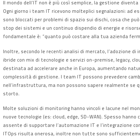
Il mondo dell’IT non è più così semplice, la gestione diven
Ogni giorno i team IT ricevono molteplici segnalazioni: ad es
sono bloccati per problemi di spazio sui dischi, cosa che pu
stop dei sistemi e un continuo dispendio di energie e risor
fondamentale è: “quanto può costare alla tua azienda ferm
Inoltre, secondo le recenti analisi di mercato, l’adozione di
ibride con mix di tecnologie e servizi on-premise, legacy, clo
destinata ad accelerare anche in Europa, aumentando natu
complessità di gestione. I team IT possono prevedere cam
nell’infrastruttura, ma non possono sapere realmente se 
storto.
Molte soluzioni di monitoring hanno vincoli e lacune nel mon
nuove tecnologie (es: cloud, edge, SD-WAN). Spesso hanno c
assente di supportare l’automazione IT e l’integrazione co
ITOps risulta onerosa, inoltre non tutte sono sufficienteme