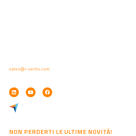
COME TROVARCI
NOITechpark – Palazzo D1
Via Ipazia, 2
39100, Bolzano – Italia
sales@i-vertix.com
+39 0471 1430170
NON PERDERTI LE ULTIME NOVITÀ!