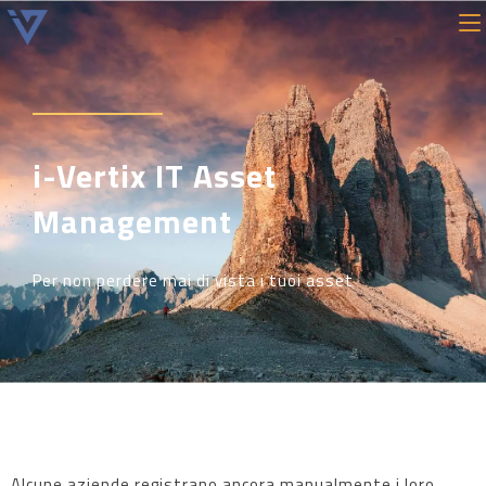
i-Vertix IT Asset
Management
Per non perdere mai di vista i tuoi asset
Alcune aziende registrano ancora manualmente i loro