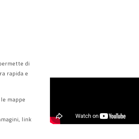
permette di
era rapida e
e le mappe
magini, link