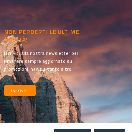
NON PERDERTI LE ULTIME
NOVITÀ!
Iscriviti alla nostra newsletter per
rimanere sempre aggiornato su
promozioni, news e tanto altro.
Iscriviti