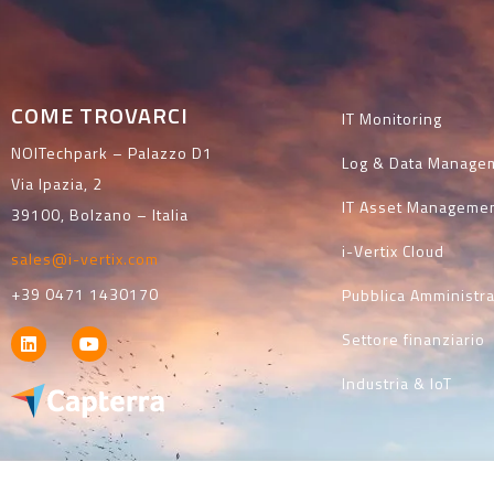
COME TROVARCI
IT Monitoring
NOITechpark – Palazzo D1
Log & Data Manage
Via Ipazia, 2
IT Asset Manageme
39100, Bolzano – Italia
i-Vertix Cloud
sales@i-vertix.com
+39 0471 1430170
Pubblica Amministr
Settore finanziario
Industria & IoT