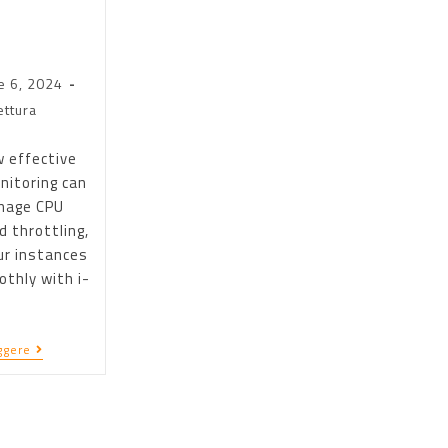
U
e 6, 2024
ettura
w effective
itoring can
nage CPU
d throttling,
ur instances
thly with i-
ggere