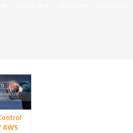
r
About us
Risorse
Supporto
Control
f AWS