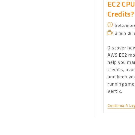
EC2 CP
Credits?
Settembr
3 min di l
Discover ho
AWS EC2 mon
help you ma
credits, avoi
and keep yo
running smoo
Vertix.
Continua A Le