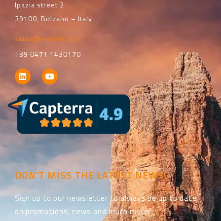
Ipazia street 2
39100, Bolzano – Italy
sales@i-vertix.com
+39 0471 1430170
DON'T MISS THE LATEST NEWS!
Sign up to our newsletter to always be up to date
on promotions, news and much more.